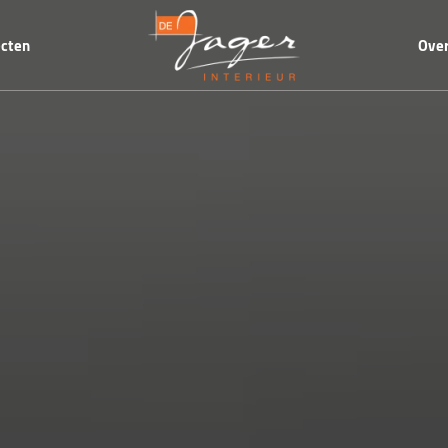
ecten
Over